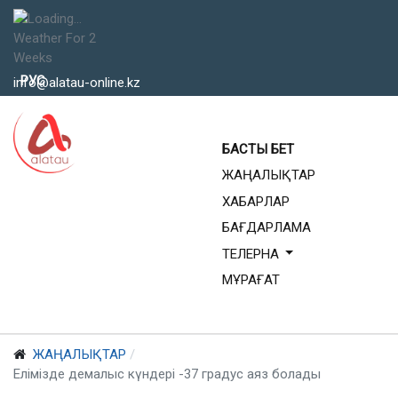
Weather For 2
Weeks
Тіліңізді таңдаңыз
РУС
info@alatau-online.kz
БАСТЫ БЕТ
ЖАҢАЛЫҚТАР
ХАБАРЛАР
БАҒДАРЛАМА
ТЕЛЕРНА
МҰРАҒАТ
ЖАҢАЛЫҚТАР
Елімізде демалыс күндері -37 градус аяз болады