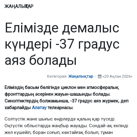
ЖАҢАЛЫҚТАР
Елімізде демалыс
күндері -37 градус
аяз болады
Категория:
Жаңалықтар
«20 Ақпан 2026»
Еліміздің басым бөлігінде циклон мен атмосфералық
фронттардың әсерінен жауын-шашынды болады.
Синоптиктердің болжамынша, -37 градус аяз жүрмек, деп
хабарлайды
Алатау
телеарнасы.
Солтүстік және шығыс өңірлерде қалың қар түседі.
Оңтүстік облыстарда жаңбыр жауады. Сондай-ақ екпінді
жел күшейіп, боран соғып, көктайғақ болып, тұман