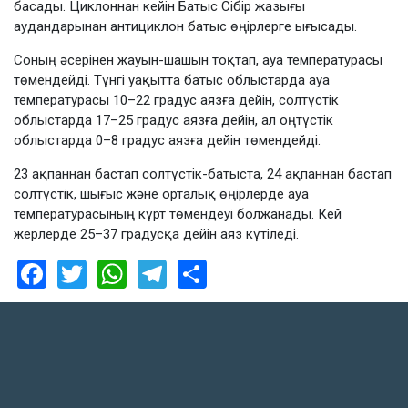
басады. Циклоннан кейін Батыс Сібір жазығы
аудандарынан антициклон батыс өңірлерге ығысады.
Соның әсерінен жауын-шашын тоқтап, ауа температурасы
төмендейді. Түнгі уақытта батыс облыстарда ауа
температурасы 10–22 градус аязға дейін, солтүстік
облыстарда 17–25 градус аязға дейін, ал оңтүстік
облыстарда 0–8 градус аязға дейін төмендейді.
23 ақпаннан бастап солтүстік-батыста, 24 ақпаннан бастап
солтүстік, шығыс және орталық өңірлерде ауа
температурасының күрт төмендеуі болжанады. Кей
жерлерде 25–37 градусқа дейін аяз күтіледі.
Facebook
Twitter
WhatsApp
Telegram
Share