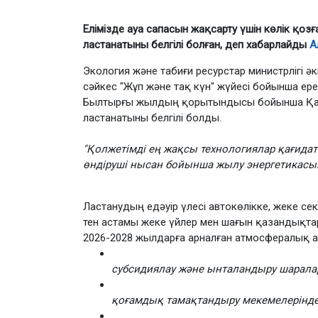
Елімізде ауа сапасын жақсарту үшін көлік қоз
ластанатыны белгілі болған, деп хабарлайды
А
Экология және табиғи ресурстар министрлігі ә
сәйкес "Жұп және тақ күн" жүйесі бойынша е
Былтырғы жылдың қорытындысы бойынша Қазақс
ластанатыны белгілі болды.
"Қолжетімді ең жақсы технологиялар қағидатт
өндіруші нысан бойынша жылу энергетикасын 
Ластанудың едәуір үлесі автокөлікке, жеке се
тен астамы жеке үйлер мен шағын қазандықтар
2026-2028 жылдарға арналған атмосфералық а
субсидиялау және ынталандыру шарала
қоғамдық тамақтандыру мекемелерінде