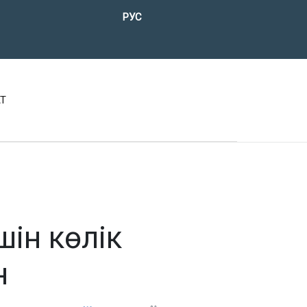
Тіліңізді таңдаңыз
РУС
Т
ін көлік
н