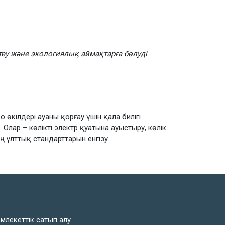
еу және экологиялық аймақтарға бөлуді
өкілдері ауаны қорғау үшін қала билігі
Олар – көлікті электр қуатына ауыстыру, көлік
 ұлттық стандарттарын енгізу.
млекеттік сатып алу