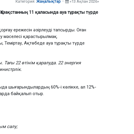
Категория:
Жаңалықтар
«13 Ақпан 2026»
Қ
азақстанның 11 қаласында ауа тұрақты түрде
орғау ережесін әзірлеуді тапсырды. Оған
у мәселесі қарастырылмақ.
Теміртау, Ақтөбеде ауа тұрақты түрде
 Тағы 22 өтінім қаралуда. 22 энергия
инистрлік.
тыда шығарындылардың 60%-і көлікке, ал 12%-
ларда байқалып отыр.
ым салу;