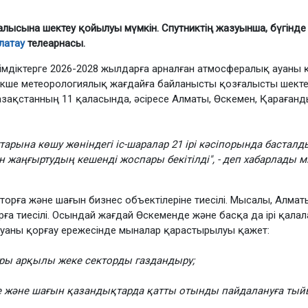
ғалысына шектеу қойылуы мүмкін. Спутниктің жазуынша, бүгінде 
латау
телеарнасы.
кімдіктерге 2026-2028 жылдарға арналған атмосфералық ауаны қ
рекше метеорологиялық жағдайға байланысты қозғалысты шекте
танның 11 қаласында, әсіресе Алматы, Өскемен, Қарағанды, 
арына көшу жөніндегі іс-шаралар 21 ірі кәсіпорында басталды.
жаңғыртудың кешенді жоспары бекітілді", - деп хабарлады м
кторға және шағын бизнес объектілеріне тиесілі. Мысалы, Алма
ға тиесілі. Осындай жағдай Өскеменде және басқа да ірі қала
уаны қорғау ережесінде мыналар қарастырылуы қажет:
ры арқылы жеке секторды газдандыру;
 және шағын қазандықтарда қатты отынды пайдалануға тый