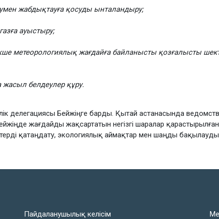
умен жабдықтауға қосуды ынталандыру;
газға ауыстыру;
екше метеорологиялық жағдайға байланысты қозғалысты шект
 жасыл белдеулер құру.
лік делегациясы Бейжіңге барды. Қытай астанасында ведомство 
ейжіңде жағдайды жақсартатын негізгі шаралар қарастырылған. 
втерді қатаңдату, экологиялық аймақтар мен шаңды бақылаудың
Пайдаланушылық келісім
Ме