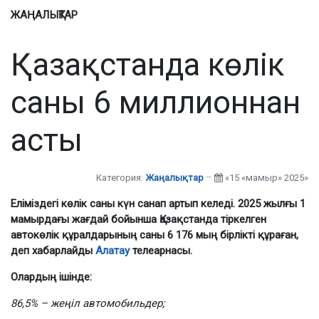
ЖАҢАЛЫҚТАР
Қазақстанда көлік
саны 6 миллионнан
асты
Категория:
Жаңалықтар
«15 «мамыр» 2025»
Еліміздегі көлік саны күн санап артып келеді. 2025 жылғы 1
мамырдағы жағдай бойынша Қазақстанда тіркелген
автокөлік құралдарының саны 6 176 мың бірлікті құраған,
деп хабарлайды
Алатау
телеарнасы.
Олардың ішінде:
86,5% – жеңіл автомобильдер;