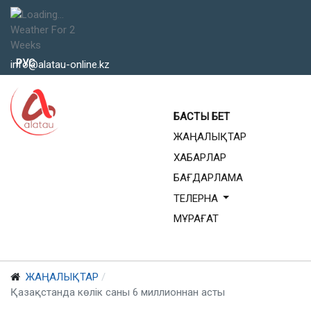
Weather For 2
Weeks
Тіліңізді таңдаңыз
РУС
info@alatau-online.kz
БАСТЫ БЕТ
ЖАҢАЛЫҚТАР
ХАБАРЛАР
БАҒДАРЛАМА
ТЕЛЕРНА
МҰРАҒАТ
ЖАҢАЛЫҚТАР
Қазақстанда көлік саны 6 миллионнан асты