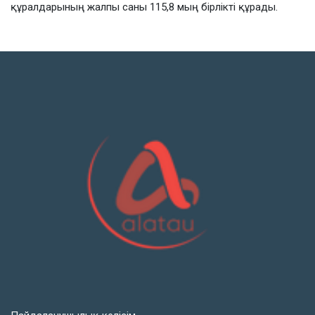
құралдарының жалпы саны 115,8 мың бірлікті құрады.