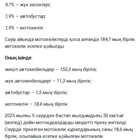
9,7% – жүк көліктері;
1,9% – автобустар;
1,9% – мотокөлік
Сәуір айында мотокөліктерді қоса алғанда 184,7 мың бірлік
автокөлік есепке қойылды
Оның ішінде:
жеңіл автомобильдер – 153,3 мың бірлік;
жүк автомобильдері – 11,3 мың бірлік;
автобустар – 1,5 мың бірлік;
мотокөлік – 18,6 мың бірлік.
2025 жылғы 5 сәуірден бастап жылдамдығы 50 км/сағ
(мопед) дейін мотоқұралдарды міндетті тіркеу енгізілді.
Сәуірде тіркелген мотокөлік құралдарының саны 18,6 мың
бірлік, осылайша есепке қойылған мотокөлік