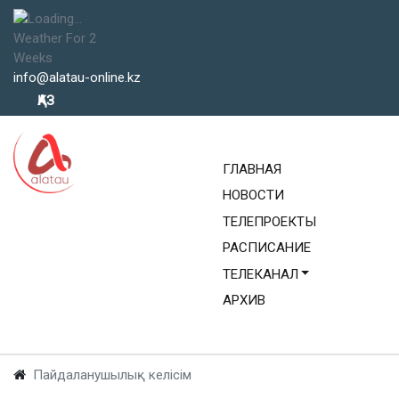
Weather For 2
Weeks
info@alatau-online.kz
Выберите язык
ҚАЗ
ГЛАВНАЯ
НОВОСТИ
ТЕЛЕПРОЕКТЫ
РАСПИСАНИЕ
ТЕЛЕКАНАЛ
АРХИВ
Пайдаланушылық келісім