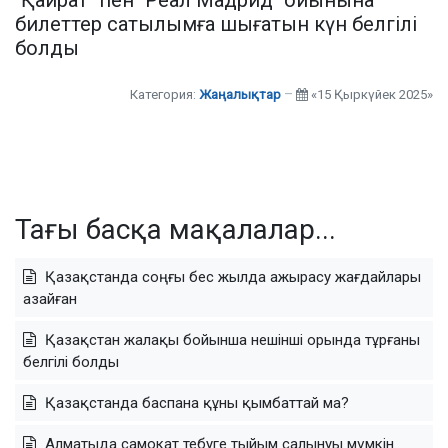
"Қайрат" пен "Реал Мадрид" ойынына
билеттер сатылымға шығатын күн белгілі
болды
Категория:
Жаңалықтар
«15 Қыркүйек 2025»
Тағы басқа мақалалар...
Қазақстанда соңғы бес жылда ажырасу жағдайлары
азайған
Қазақстан жалақы бойынша нешінші орында тұрғаны
белгілі болды
Қазақстанда баспана құны қымбаттай ма?
Алматыда самокат тебуге тыйым салынуы мүмкін