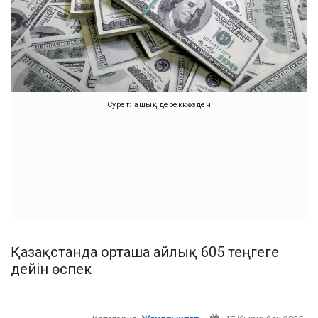
Сурет: ашық дереккөзден
Қазақстанда орташа айлық 605 теңгеге
дейін өспек