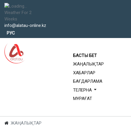
Weather For 2
Weeks
info@alatau-online.kz
Тіліңізді таңдаңыз
РУС
БАСТЫ БЕТ
ЖАҢАЛЫҚТАР
ХАБАРЛАР
БАҒДАРЛАМА
ТЕЛЕРНА
МҰРАҒАТ
ЖАҢАЛЫҚТАР