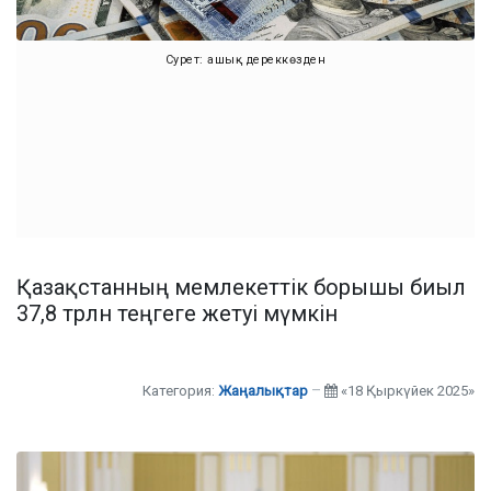
Сурет: ашық дереккөзден
Қазақстанның мемлекеттік борышы биыл
37,8 трлн теңгеге жетуі мүмкін
Категория:
Жаңалықтар
«18 Қыркүйек 2025»