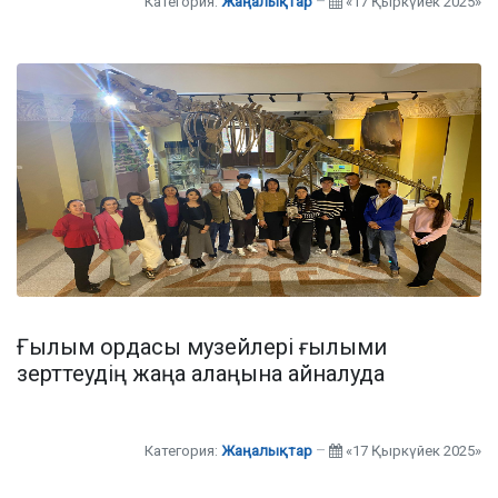
Категория:
Жаңалықтар
«17 Қыркүйек 2025»
Ғылым ордасы музейлері ғылыми
зерттеудің жаңа алаңына айналуда
Категория:
Жаңалықтар
«17 Қыркүйек 2025»