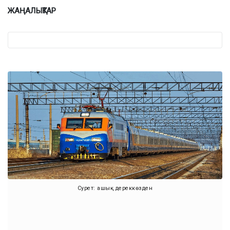
ЖАҢАЛЫҚТАР
Сурет: ашық дереккөзден