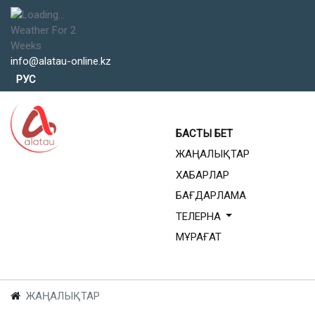
Weather For 2
Weeks
info@alatau-online.kz
Тіліңізді таңдаңыз
РУС
БАСТЫ БЕТ
ЖАҢАЛЫҚТАР
ХАБАРЛАР
БАҒДАРЛАМА
ТЕЛЕРНА
МҰРАҒАТ
ЖАҢАЛЫҚТАР