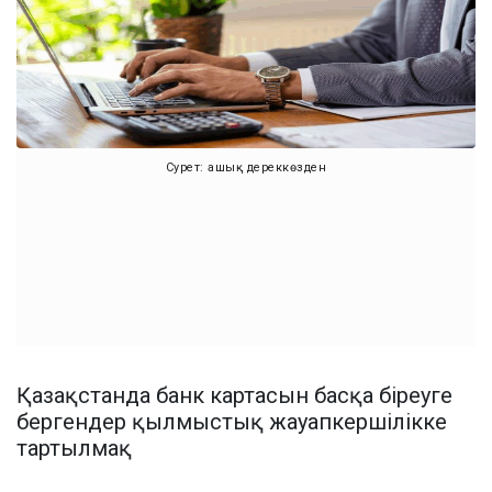
Сурет: ашық дереккөзден
Қазақстанда банк картасын басқа біреуге
бергендер қылмыстық жауапкершілікке
тартылмақ