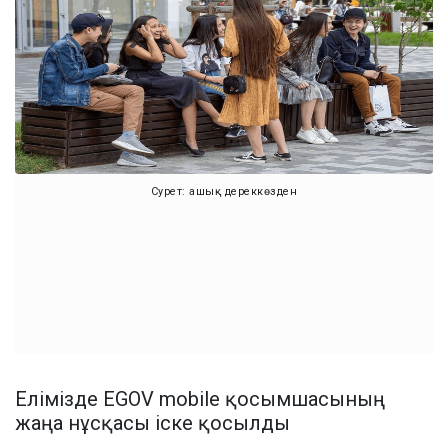
Сурет: ашық дереккөзден
Елімізде EGOV mobile қосымшасының
жаңа нұсқасы іске қосылды