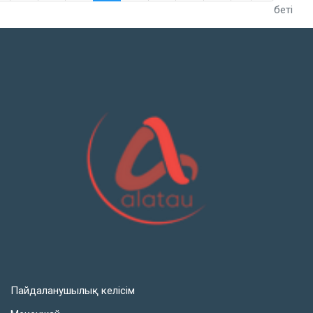
беті
Пайдаланушылық келісім