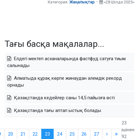
Категория:
Жаңалықтар
«28 Шілде 2025»
Тағы басқа мақалалар...
Елдегі мектеп асханаларында фастфуд сатуға тиым
салынады
Алматыда құрақ көрпе жинаудан әлемдік рекорд
орнады
Қазақстанда кедейлер саны 14,5 пайызға өсті
Қазақстанда тағы аптап ыстық болады
23
ішінен
9
20
21
22
23
24
25
26
27
92