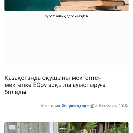
Сурет: ашық дереккөзден
Қазақстанда оқушыны мектептен
мектепке EGov арқылы ауыстыруға
болады
Категория:
Жаңалықтар
«18 «тамыз» 2025»