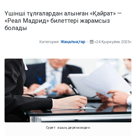
Үшінші тұлғалардан алынған «Қайрат» —
«Реал Мадрид» билеттері жарамсыз
болады
Категория:
Жаңалықтар
«24 Қыркүйек 2025»
Сурет: ашық дереккөзден