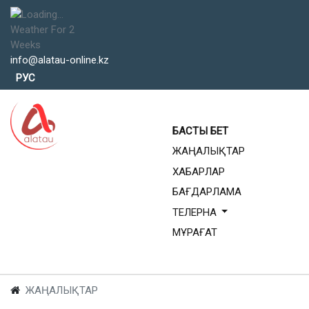
Weather For 2
Weeks
info@alatau-online.kz
Тіліңізді таңдаңыз
РУС
БАСТЫ БЕТ
ЖАҢАЛЫҚТАР
ХАБАРЛАР
БАҒДАРЛАМА
ТЕЛЕРНА
МҰРАҒАТ
ЖАҢАЛЫҚТАР