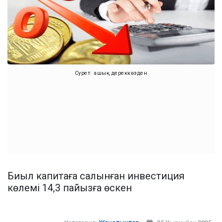
Сурет: ашық дереккөзден
Биыл капитаға салынған инвестиция
көлемі 14,3 пайызға өскен