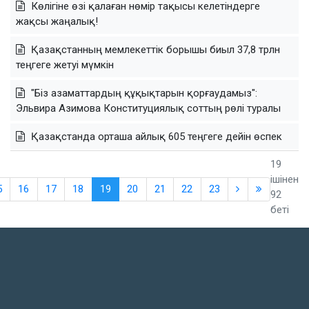
Көлігіне өзі қалаған нөмір тақысы келетіндерге
жақсы жаңалық!
Қазақстанның мемлекеттік борышы биыл 37,8 трлн
теңгеге жетуі мүмкін
"Біз азаматтардың құқықтарын қорғаудамыз":
Эльвира Азимова Конституциялық соттың рөлі туралы
Қазақстанда орташа айлық 605 теңгеге дейін өспек
19
ішінен
5
16
17
18
19
20
21
22
23
92
беті