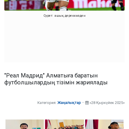
Сурет: ашық дереккөзден
"Реал Мадрид" Алматыға баратын
футболшылардың тізімін жариялады
Категория:
Жаңалықтар
«28 Қыркүйек 2025»