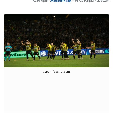
Категория:
Жаңалықтар
«25 Қыркүйек 2025»
Сурет: fckairat.com